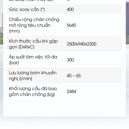
Góc xoay cần [°]
400
Chiều rộng chân chống
mở rộng tiêu chuẩn
5640
[mm]
Kích thước cẩu khi gập
2500x940x2300
gọn [DxRxC]
Áp suất làm việc tối đa
300
[bar]
Lưu lượng bơm khuyến
45 – 65
nghị [l/min]
Khối lượng cẩu đã bao
2484
gồm chân chống [kg]