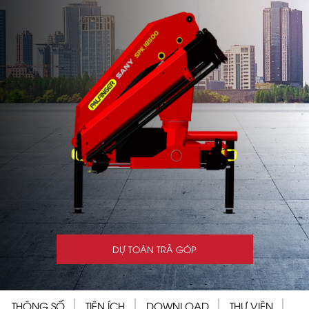
DỰ TOÁN TRẢ GÓP
THÔNG SỐ
TIỆN ÍCH
DOWNLOAD
THƯ VIỆN
LI