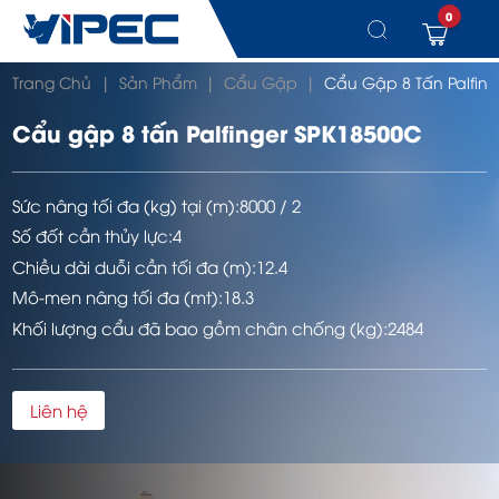
0
Chuyển
Trang Chủ
|
Sản Phẩm
|
Cẩu Gập
|
Cẩu Gập 8 Tấn Palfin
đến
nội
dung
Cẩu gập 8 tấn Palfinger SPK18500C
Sức nâng tối đa (kg) tại (m):
8000 / 2
Số đốt cần thủy lực:
4
Chiều dài duỗi cần tối đa (m):
12.4
Mô-men nâng tối đa (mt):
18.3
Khối lượng cẩu đã bao gồm chân chống (kg):
2484
Liên hệ