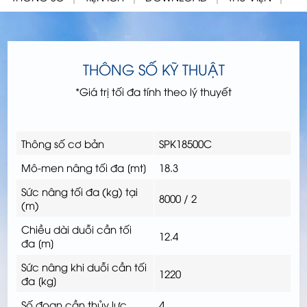
THÔNG SỐ KỸ THUẬT
*Giá trị tối đa tính theo lý thuyết
Thông số cơ bản
SPK18500C
Mô-men nâng tối đa [mt]
18.3
Sức nâng tối đa (kg) tại
8000 / 2
(m)
Chiều dài duỗi cần tối
12.4
đa [m]
Sức nâng khi duỗi cần tối
1220
đa [kg]
Số đoạn cần thủy lực
4