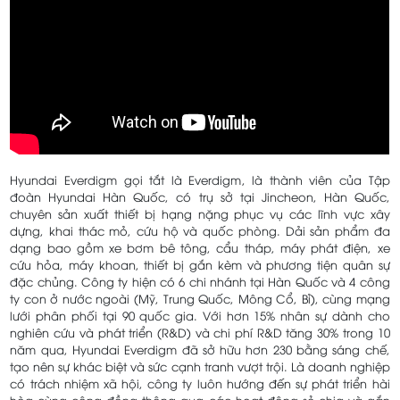
Hyundai Everdigm gọi tắt là Everdigm, là thành viên của Tập
đoàn Hyundai Hàn Quốc, có trụ sở tại Jincheon, Hàn Quốc,
chuyên sản xuất thiết bị hạng nặng phục vụ các lĩnh vực xây
dựng, khai thác mỏ, cứu hộ và quốc phòng. Dải sản phẩm đa
dạng bao gồm xe bơm bê tông, cẩu tháp, máy phát điện, xe
cứu hỏa, máy khoan, thiết bị gắn kèm và phương tiện quân sự
đặc chủng. Công ty hiện có 6 chi nhánh tại Hàn Quốc và 4 công
ty con ở nước ngoài (Mỹ, Trung Quốc, Mông Cổ, Bỉ), cùng mạng
lưới phân phối tại 90 quốc gia. Với hơn 15% nhân sự dành cho
nghiên cứu và phát triển (R&D) và chi phí R&D tăng 30% trong 10
năm qua, Hyundai Everdigm đã sở hữu hơn 230 bằng sáng chế,
tạo nên sự khác biệt và sức cạnh tranh vượt trội. Là doanh nghiệp
có trách nhiệm xã hội, công ty luôn hướng đến sự phát triển hài