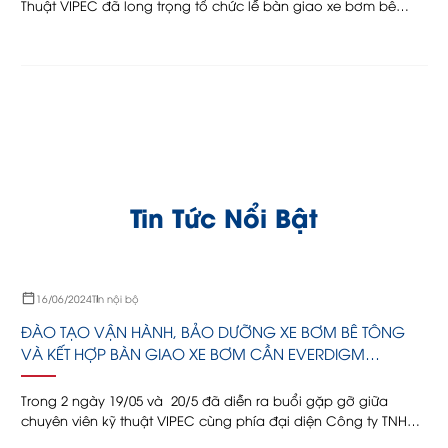
Thuật VIPEC đã long trọng tổ chức lễ bàn giao xe bơm bê
tông cần Hyundai Everdigm model ECP42CXN cho BÊ TÔNG
HÀ LIÊN. Sự kiện diễn ra trong không khí trang trọng,...
Tin Tức Nổi Bật
16/06/2024
Tin nội bộ
ĐÀO TẠO VẬN HÀNH, BẢO DƯỠNG XE BƠM BÊ TÔNG
VÀ KẾT HỢP BÀN GIAO XE BƠM CẦN EVERDIGM
ECP42RX CHO CÔNG TY TNHH THIÊN THANH
Trong 2 ngày 19/05 và 20/5 đã diễn ra buổi gặp gỡ giữa
chuyên viên kỹ thuật VIPEC cùng phía đại diện Công ty TNHH
Thiên Thanh. Qua đó, chuyên viên kỹ thuật VIPEC có dịp chia