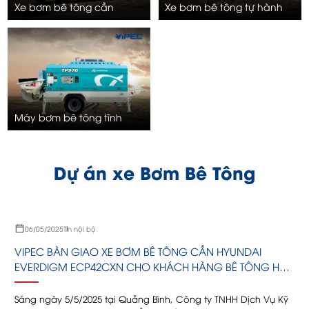
Xe bơm bê tông cần
Xe bơm bê tông tự hành
Máy bơm bê tông tĩnh
Dự án xe Bơm Bê Tông
06/05/2025
Tin nội bộ
VIPEC BÀN GIAO XE BƠM BÊ TÔNG CẦN HYUNDAI
EVERDIGM ECP42CXN CHO KHÁCH HÀNG BÊ TÔNG HÀ
LIÊN
C
Sáng ngày 5/5/2025 tại Quảng Bình, Công ty TNHH Dịch Vụ Kỹ