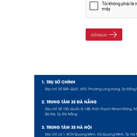
1. TRỤ SỞ CHÍNH
Địa chỉ: Số 509, QL51, KP2, Phường Long Hưng, Tp Đồng 
2. TRUNG TÂM 3S ĐÀ NẴNG
Địa chỉ: Số 150, Quốc lộ 14B, thôn Thạch Nham Đông, X
Bà Nà, Tp Đà Nẵng
3. TRUNG TÂM 3S HÀ NỘI
Địa chỉ: Lô 1, KCN Quang Minh, Xã Quang Minh, Tp Hà 