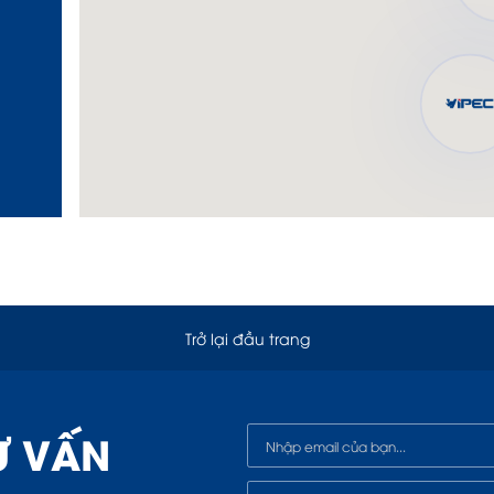
Trở lại đầu trang
Ư VẤN