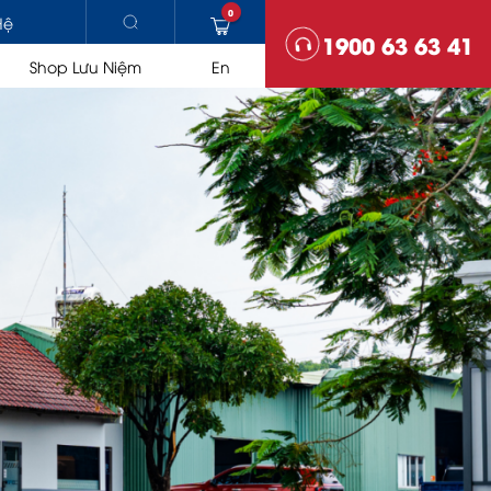
0
Hệ
1900 63 63 41
Shop Lưu Niệm
En
HẠ TẦNG
Trạm trộn bê tông nhựa
Lu
Máy rải
SO SÁNH