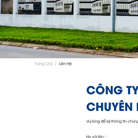
Trang Chủ
|
Liên Hệ
CÔNG TY 
CHUYÊN 
Vui lòng để lại thông tin chún
Họ và tên
*