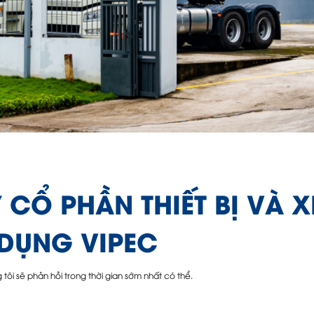
CỔ PHẦN THIẾT BỊ VÀ X
DỤNG VIPEC
g tôi sẽ phản hồi trong thời gian sớm nhất có thể.