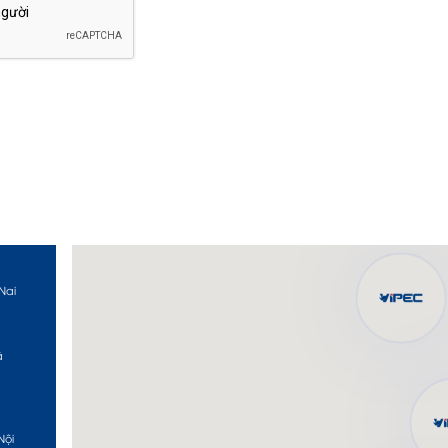
Nai
ã
Nội