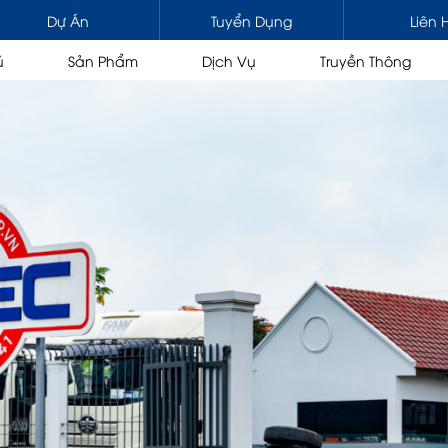
Dự Án
Tuyển Dụng
Liên 
ủ
Sản Phẩm
Dịch Vụ
Truyền Thông
HƯƠNG MẠI & CHUYÊN DỤNG
NÂNG HẠ
A
 kéo / Đầu kéo gắn cẩu
Cẩu tự hành 1 cabin
/ Tải gắn cẩu
Cẩu tự hành 2 cabin
n
Cẩu đa địa hình
ng nâng người
Cẩu bánh xích
Cẩu thước
Cẩu gập
ÙNG
DẦU, NHỚT, MỠ