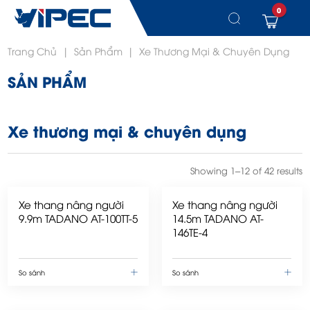
0
Chuyển
Trang Chủ
|
Sản Phẩm
|
Xe Thương Mại & Chuyên Dụng
đến
nội
SẢN PHẨM
dung
Xe thương mại & chuyên dụng
Showing 1–12 of 42 results
Xe thang nâng người
Xe thang nâng người
9.9m TADANO AT-100TT-5
14.5m TADANO AT-
146TE-4
So sánh
So sánh