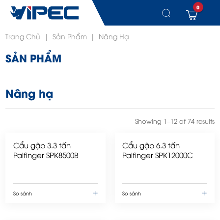
0
Chuyển
Trang Chủ
|
Sản Phẩm
|
Nâng Hạ
đến
nội
SẢN PHẨM
dung
Nâng hạ
Showing 1–12 of 74 results
Cẩu gập 3.3 tấn
Cẩu gập 6.3 tấn
Palfinger SPK8500B
Palfinger SPK12000C
So sánh
So sánh