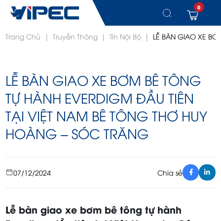
0
Chuyển
Trang Chủ
|
Truyền Thông
|
Tin Nội Bộ
|
LỄ BÀN GIAO XE BƠ
đến
nội
dung
LỄ BÀN GIAO XE BƠM BÊ TÔNG
TỰ HÀNH EVERDIGM ĐẦU TIÊN
TẠI VIỆT NAM BÊ TÔNG THƠ HUY
HOÀNG – SÓC TRĂNG
07/12/2024
Chia sẻ
Lễ bàn giao xe bơm bê tông tự hành