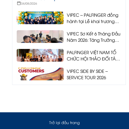
04/08/2026
VIPEC – PALFINGER đồng
hành tại Lễ khai trương
Showroom 3S UD Trucks
VIPEC Sơ Kết 6 Tháng Đầu
Tiền Giang
Năm 2026: Tăng Trưởng
Bền Vững – Mở Rộng Sản
PALFINGER VIỆT NAM TỔ
Phẩm – Sẵn Sàng Bứt Phá
CHỨC HỘI THẢO ĐỐI TÁC
TOÀN QUỐC 2026 –
VIPEC SIDE BY SIDE –
VIPEC ĐỒNG HÀNH KIẾN
SERVICE TOUR 2026
TẠO TƯƠNG LAI NGÀNH
CẨU GẬP
Trở lại đầu trang