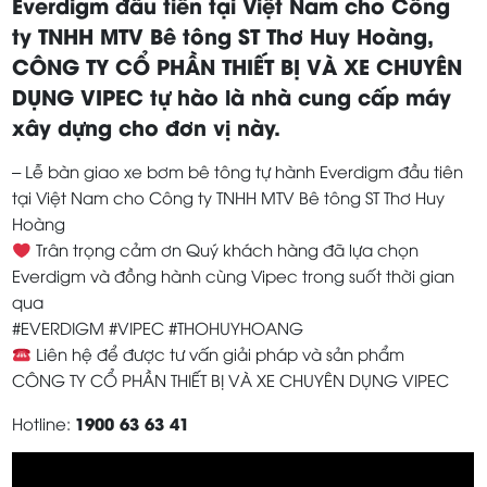
Everdigm đầu tiên tại Việt Nam cho Công
ty TNHH MTV Bê tông ST Thơ Huy Hoàng,
CÔNG TY CỔ PHẦN THIẾT BỊ VÀ XE CHUYÊN
DỤNG VIPEC tự hào là nhà cung cấp máy
xây dựng cho đơn vị này.
– Lễ bàn giao xe bơm bê tông tự hành Everdigm đầu tiên
tại Việt Nam cho Công ty TNHH MTV Bê tông ST Thơ Huy
Hoàng
Trân trọng cảm ơn Quý khách hàng đã lựa chọn
Everdigm và đồng hành cùng Vipec trong suốt thời gian
qua
#EVERDIGM #VIPEC #THOHUYHOANG
Liên hệ để được tư vấn giải pháp và sản phẩm
CÔNG TY CỔ PHẦN THIẾT BỊ VÀ XE CHUYÊN DỤNG VIPEC
1900 63 63 41
Hotline: