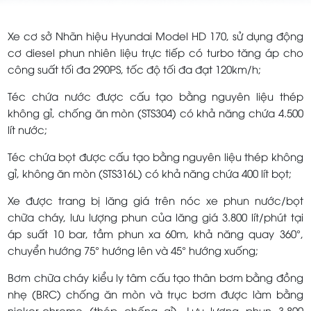
Xe cơ sở Nhãn hiệu Hyundai Model HD 170, sử dụng động
cơ diesel phun nhiên liệu trực tiếp có turbo tăng áp cho
công suất tối đa 290PS, tốc độ tối đa đạt 120km/h;
Téc chứa nước được cấu tạo bằng nguyên liệu thép
không gỉ, chống ăn mòn (STS304) có khả năng chứa 4.500
lít nước;
Téc chứa bọt được cấu tạo bằng nguyên liệu thép không
gỉ, không ăn mòn (STS316L) có khả năng chứa 400 lít bọt;
Xe được trang bị lăng giá trên nóc xe phun nước/bọt
chữa cháy, lưu lượng phun của lăng giá 3.800 lít/phút tại
áp suất 10 bar, tầm phun xa 60m, khả năng quay 360°,
chuyển hướng 75° hướng lên và 45° hướng xuống;
Bơm chữa cháy kiểu ly tâm cấu tạo thân bơm bằng đồng
nhẹ (BRC) chống ăn mòn và trục bơm được làm bằng
nicker-chrome (thép chống gỉ). Lưu lượng phun 3.800