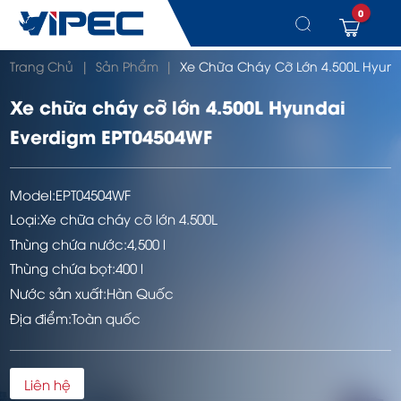
0
Chuyển
Trang Chủ
|
Sản Phẩm
|
Xe Chữa Cháy Cỡ Lớn 4.500L Hyund
đến
nội
dung
Xe chữa cháy cỡ lớn 4.500L Hyundai
Everdigm EPT04504WF
Model:
EPT04504WF
Loại:
Xe chữa cháy cỡ lớn 4.500L
Thùng chứa nước:
4,500 l
Thùng chứa bọt:
400 l
Nước sản xuất:
Hàn Quốc
Địa điểm:
Toàn quốc
Liên hệ