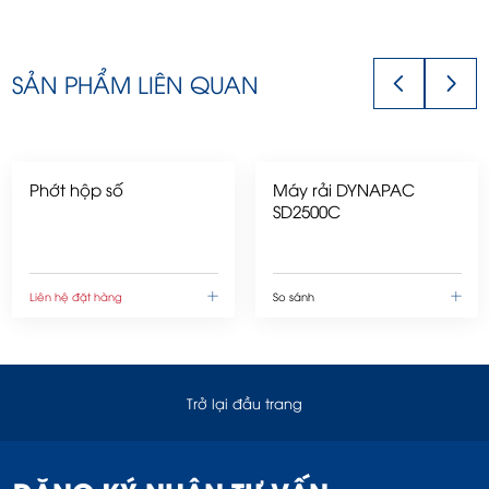
SẢN PHẨM LIÊN QUAN
Phớt hộp số
Máy rải DYNAPAC
SD2500C
Liên hệ đặt hàng
So sánh
Trở lại đầu trang