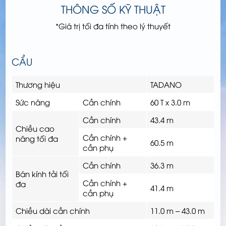
THÔNG SỐ KỸ THUẬT
*Giá trị tối đa tính theo lý thuyết
CẨU
Thương hiệu
TADANO
Sức nâng
Cần chính
60 T x 3.0 m
Cần chính
43.4 m
Chiều cao
Cần chính +
nâng tối đa
60.5 m
cần phụ
Cần chính
36.3 m
Bán kính tải tối
Cần chính +
đa
41.4 m
cần phụ
Chiều dài cần chính
11.0 m – 43.0 m