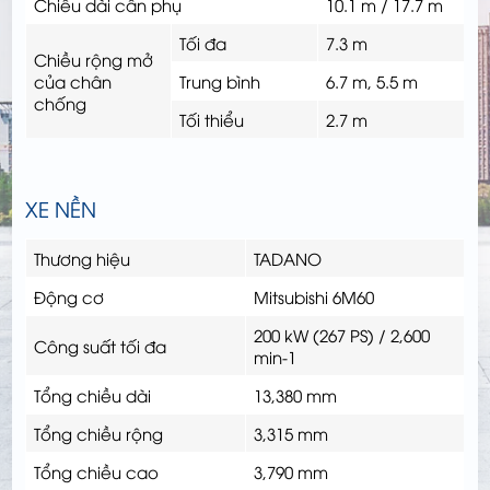
Chiều dài cần phụ
10.1 m / 17.7 m
Tối đa
7.3 m
Chiều rộng mở
của chân
Trung bình
6.7 m, 5.5 m
chống
Tối thiểu
2.7 m
XE NỀN
Thương hiệu
TADANO
Động cơ
Mitsubishi 6M60
200 kW (267 PS) / 2,600
Công suất tối đa
min-1
Tổng chiều dài
13,380 mm
Tổng chiều rộng
3,315 mm
Tổng chiều cao
3,790 mm