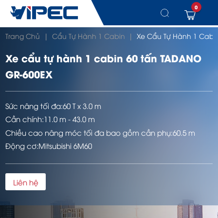
0
Chuyển
Trang Chủ
|
Cẩu Tự Hành 1 Cabin
|
Xe Cẩu Tự Hành 1 Cabi
đến
nội
dung
Xe cẩu tự hành 1 cabin 60 tấn TADANO
GR-600EX
Sức nâng tối đa:
60 T x 3.0 m
Cần chính:
11.0 m - 43.0 m
Chiều cao nâng móc tối đa bao gồm cần phụ:
60.5 m
Động cơ:
Mitsubishi 6M60
Liên hệ