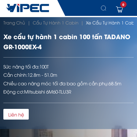
0
Chuyển
Trang Chủ
|
Cẩu Tự Hành 1 Cabin
|
Xe Cẩu Tự Hành 1 Cabi
đến
nội
dung
Xe cẩu tự hành 1 cabin 100 tấn TADANO
GR-1000EX-4
Sức nâng tối đa:
100T
Cần chính:
12.8m - 51.0m
Chiều cao nâng móc tối đa bao gồm cần phụ:
68.5m
Động cơ:
Mitsubishi 6M60-TLU3R
Liên hệ