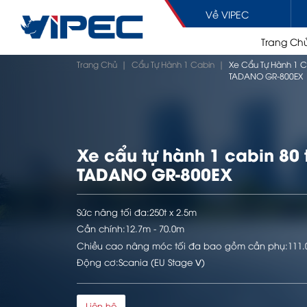
Về VIPEC
Trang Ch
Chuyển
đến
Trang Chủ
|
Cẩu Tự Hành 1 Cabin
|
Xe Cẩu Tự Hành 1 C
nội
TADANO GR-800EX
dung
PHỤ TÙNG
BÊ TÔNG
XE T
Xe cẩu tự hành 1 cabin 80 
Xe bơm bê tông cần
Xe đầu
BẢO HÀNH / SỬA CHỮ
TADANO GR-800EX
Xe bơm bê tông tự hành
Xe tải 
Máy bơm bê tông tĩnh
Xe be
Xe bồn trộn bê tông
Xe tha
Sức nâng tối đa:
250t x 2.5m
Cần chính:
12.7m - 70.0m
Chiều cao nâng móc tối đa bao gồm cần phụ:
111
Động cơ:
Scania (EU Stage Ⅴ)
SHOWROOM
PHỤ T
Liên hệ