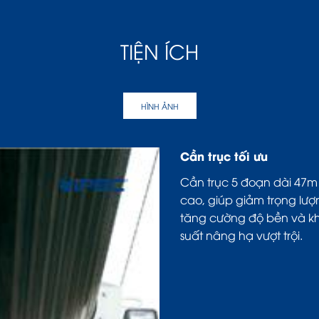
TIỆN ÍCH
HÌNH ẢNH
Cần trục tối ưu
Cần trục 5 đoạn dài 47m
cao, giúp giảm trọng lượ
tăng cường độ bền và khả
suất nâng hạ vượt trội.