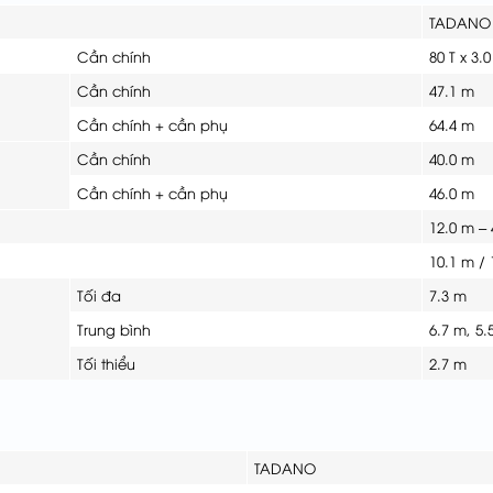
TADANO
Cần chính
80 T x 3.
Cần chính
47.1 m
Cần chính + cần phụ
64.4 m
Cần chính
40.0 m
Cần chính + cần phụ
46.0 m
12.0 m –
10.1 m / 
Tối đa
7.3 m
Trung bình
6.7 m, 5.
Tối thiểu
2.7 m
TADANO