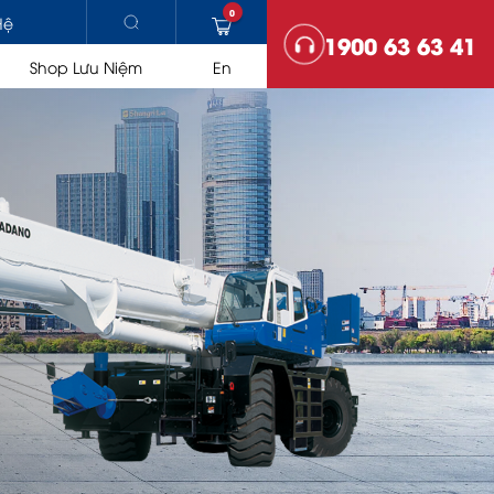
0
Hệ
1900 63 63 41
Shop Lưu Niệm
En
HẠ TẦNG
Trạm trộn bê tông nhựa
Lu
Máy rải
SO SÁNH