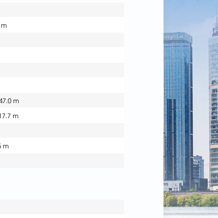
0 m
 47.0 m
17.7 m
5 m