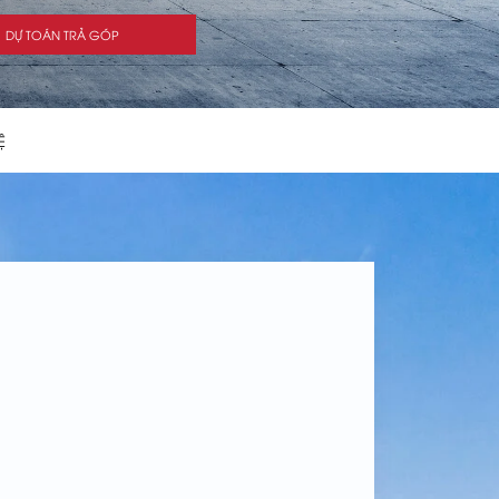
DỰ TOÁN TRẢ GÓP
Ệ