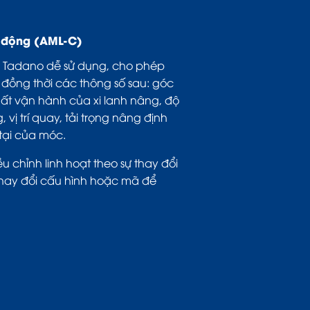
ự động (AML-C)
 Tadano dễ sử dụng, cho phép
đồng thời các thông số sau: góc
uất vận hành của xi lanh nâng, độ
ị trí quay, tải trọng nâng định
tại của móc.
 chỉnh linh hoạt theo sự thay đổi
thay đổi cấu hình hoặc mã để