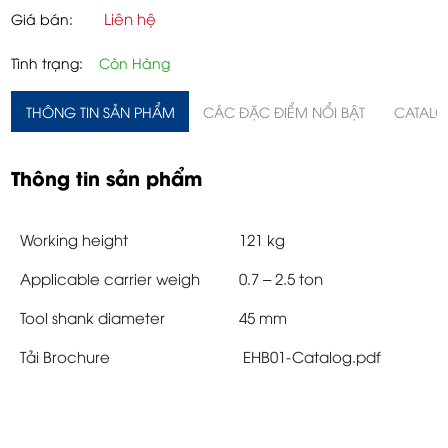
Liên hệ
Giá bán:
Tình trạng:
Còn Hàng
THÔNG TIN SẢN PHẨM
CÁC ĐẶC ĐIỂM NỔI BẬT
CATAL
Thông tin sản phẩm
Working height
121 kg
Applicable carrier weigh
0.7 – 2.5 ton
Tool shank diameter
45 mm
Tải Brochure
EHB01-Catalog.pdf