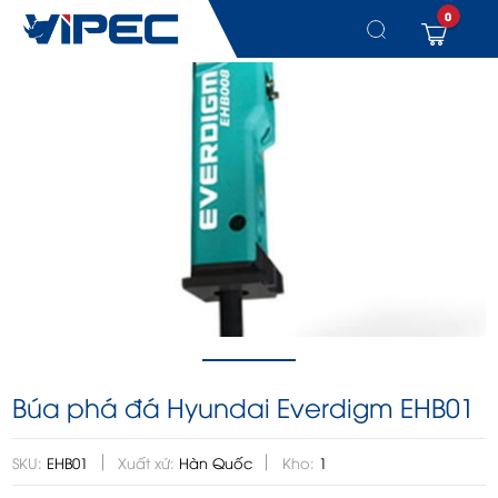
0
Chuyển
đến
nội
dung
Búa phá đá Hyundai Everdigm EHB01
SKU:
EHB01
Xuất xứ:
Hàn Quốc
Kho:
1