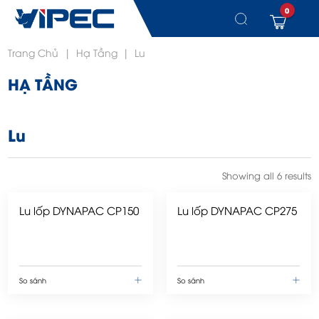
0
Chuyển
Trang Chủ
|
Hạ Tầng
|
Lu
đến
nội
HẠ TẦNG
dung
Lu
Showing all 6 results
Lu lốp DYNAPAC CP150
Lu lốp DYNAPAC CP275
So sánh
So sánh