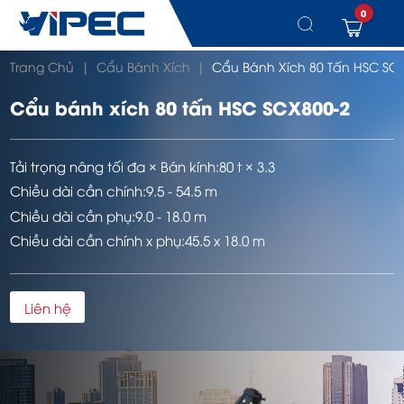
0
Chuyển
Trang Chủ
|
Cẩu Bánh Xích
|
Cẩu Bánh Xích 80 Tấn HSC SC
đến
nội
dung
Cẩu bánh xích 80 tấn HSC SCX800-2
Tải trọng nâng tối đa × Bán kính:
80 t × 3.3
Chiều dài cần chính:
9.5 - 54.5 m
Chiều dài cần phụ:
9.0 - 18.0 m
Chiều dài cần chính x phụ:
45.5 x 18.0 m
Liên hệ