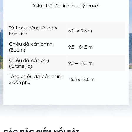
*Giá trị tối đa tính theo lý thuyết
Tải trọng nâng tối đa ×
80 t × 3.3 m
Bán kính
Chiều dài cần chính
9.5 – 54.5 m
(Boom)
Chiều dài cần phụ
9.0 – 18.0 m
(Crane jib)
Tổng chiều dài cần chính
45.5 x 18.0 m
x cần phụ
CÁC ĐẶC ĐIỂM NỔI BẬT