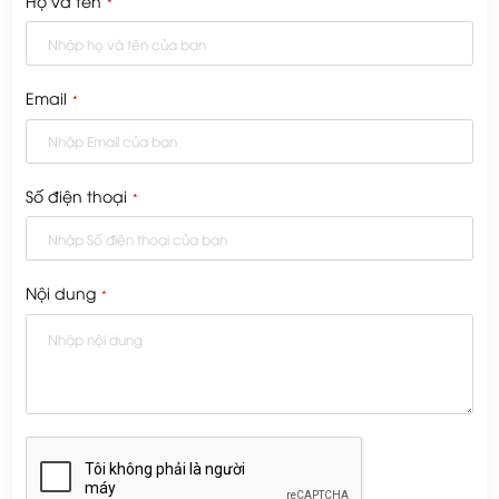
Họ và tên
*
Email
*
Số điện thoại
*
Nội dung
*