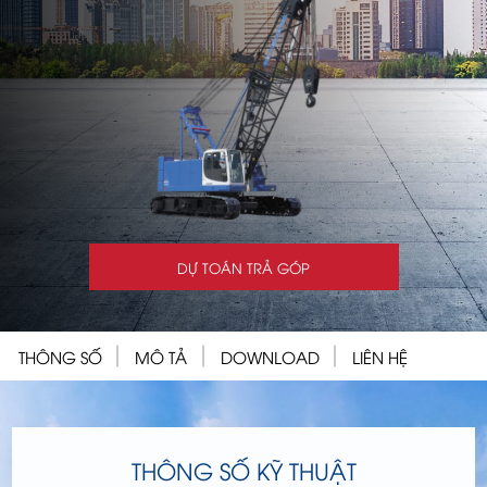
DỰ TOÁN TRẢ GÓP
THÔNG SỐ
MÔ TẢ
DOWNLOAD
LIÊN HỆ
THÔNG SỐ KỸ THUẬT