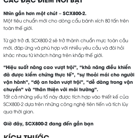
Nhìn gần hơn một chút – SCX800-2.
Một tiêu chuẩn mới cho dòng cẩu bánh xích 80 tấn trên
toàn thế giới.
Từ giờ trở đi, SCX800-2 sẽ trở thành chuẩn mực toàn cầu
mới, đáp ứng và phù hợp với nhiều yêu cầu và đòi hỏi
khác nhau từ khách hàng trên khắp thế giới.
“Hiệu suất nâng cao vượt trội”, “khả năng điều khiển
đã được kiểm chứng thực tế”, “sự thoải mái cho người
vận hành”, “độ an toàn vượt trội”, “dễ dàng trong vận
chuyển” và “thân thiện với môi trường”.
Tất cả những yếu tố này được tích hợp vào thiết kế của
SCX800-2 dựa trên những công nghệ tiên tiến và tích lũy
qua thời gian.
Giờ đây, SCX800-2 đang đến gần bạn
KÍCH THƯỚC