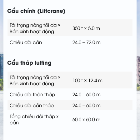
Cẩu chính (Liftcrane)
Tải trọng nâng tối đa ×
350 t × 5.0 m
Bán kính hoạt động
Chiều dài cần
24.0 – 72.0 m
Cẩu tháp luffing
Tải trọng nâng tối đa ×
100 t × 12.4 m
Bán kính hoạt động
Chiều dài thân tháp
24.0 – 60.0 m
Chiều dài cần tháp
24.0 – 60.0 m
Tổng chiều dài tháp x
60.0 x 60.0 m
cần