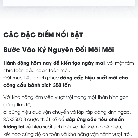
CÁC ĐẶC ĐIỂM NỔI BẬT
Bước Vào Kỷ Nguyên Đổi Mới Mới
Hành động hôm nay để kiến tạo ngày mai
, với một tầm
nhìn toàn cầu hoàn toàn mới.
đẳng cấp hiệu suất mới cho
Đặt mục tiêu chinh phục
dòng cẩu bánh xích 350 tấn
.
Với khả năng làm việc vượt trội trong một thân hình gọn
gàng tinh tế,
đi cùng hiệu quả vận chuyển và lắp ráp đáng kinh ngạc.
đáp ứng các tiêu chuẩn
SCX3500-3 được thiết kế để
tương lai
về hiệu suất sinh thái và tiết kiệm nhiên liệu,
kết hợp cùng độ an toàn và khả năng vận hành vượt trội.