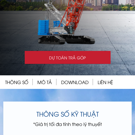
DỰ TOÁN TRẢ GÓP
THÔNG SỐ
MÔ TẢ
DOWNLOAD
LIÊN HỆ
THÔNG SỐ KỸ THUẬT
*Giá trị tối đa tính theo lý thuyết