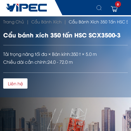
0
Chuyển
Trang Chủ
|
Cẩu Bánh Xích
|
Cẩu Bánh Xích 350 Tấn HSC S
đến
nội
dung
Cẩu bánh xích 350 tấn HSC SCX3500-3
Tải trọng nâng tối đa × Bán kính:
350 t × 5.0 m
Chiều dài cần chính:
24.0 - 72.0 m
Liên hệ