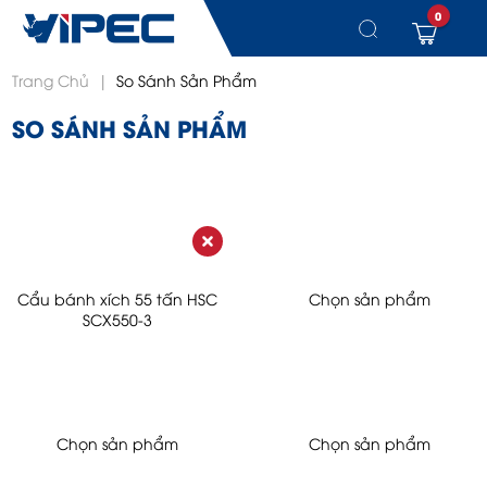
0
Chuyển
Trang Chủ
|
So Sánh Sản Phẩm
đến
nội
SO SÁNH SẢN PHẨM
dung
Cẩu bánh xích 55 tấn HSC
Chọn sản phẩm
SCX550-3
Chọn sản phẩm
Chọn sản phẩm