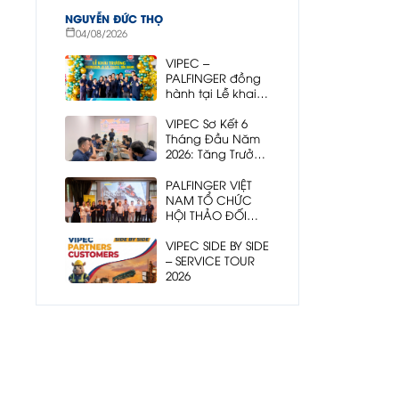
NGUYỄN ĐỨC THỌ
04/08/2026
VIPEC –
PALFINGER đồng
hành tại Lễ khai
trương Showroom
3S UD Trucks Tiền
VIPEC Sơ Kết 6
Giang
Tháng Đầu Năm
2026: Tăng Trưởng
Bền Vững – Mở
Rộng Sản Phẩm –
PALFINGER VIỆT
Sẵn Sàng Bứt Phá
NAM TỔ CHỨC
HỘI THẢO ĐỐI
TÁC TOÀN QUỐC
2026 – VIPEC
VIPEC SIDE BY SIDE
ĐỒNG HÀNH KIẾN
– SERVICE TOUR
TẠO TƯƠNG LAI
2026
NGÀNH CẨU GẬP