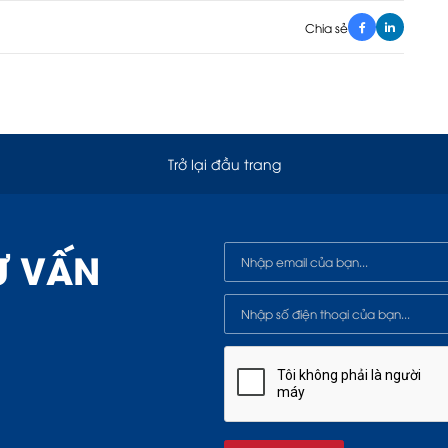
Chia sẻ
Trở lại đầu trang
Ư VẤN