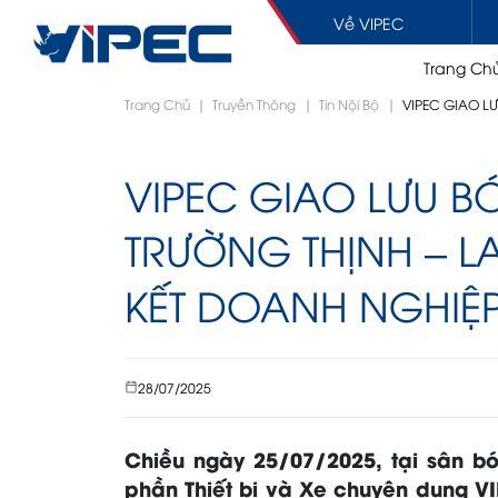
Về VIPEC
Trang Ch
Chuyển
Trang Chủ
|
Truyền Thông
|
Tin Nội Bộ
|
VIPEC GIAO L
đến
nội
dung
VIPEC GIAO LƯU 
PHỤ TÙNG
BÊ TÔNG
XE T
TRƯỜNG THỊNH – L
BẢO HÀNH / SỬA CHỮ
Xe bơm bê tông cần
Xe đầu
KẾT DOANH NGHIỆ
Xe bơm bê tông tự hành
Xe tải 
Máy bơm bê tông tĩnh
Xe be
Xe bồn trộn bê tông
Xe tha
28/07/2025
Chiều ngày 25/07/2025, tại sân b
SHOWROOM
PHỤ T
phần Thiết bị và Xe chuyên dụng VI