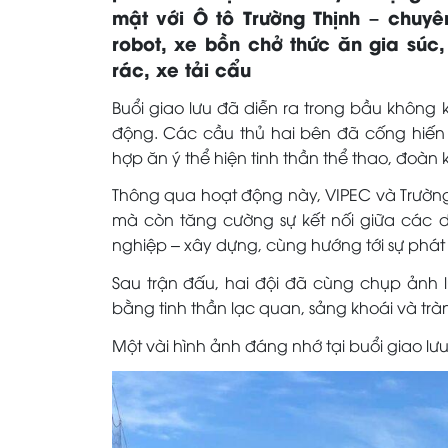
mật với Ô tô Trường Thịnh – chuy
robot, xe bồn chở thức ăn gia súc,
rác, xe tải cẩu
Buổi giao lưu đã diễn ra trong bầu không
động. Các cầu thủ hai bên đã cống hiến
hợp ăn ý thể hiện tinh thần thể thao, đoàn k
Thông qua hoạt động này, VIPEC và Trường 
mà còn tăng cường sự kết nối giữa các 
nghiệp – xây dựng, cùng hướng tới sự phát 
Sau trận đấu, hai đội đã cùng chụp ảnh lư
bằng tinh thần lạc quan, sảng khoái và tr
Một vài hình ảnh đáng nhớ tại buổi giao lưu