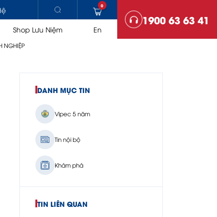
0
Hệ
1900 63 63 41
Shop Lưu Niệm
En
H NGHIỆP
DANH MỤC TIN
HẠ TẦNG
Vipec 5 năm
Trạm trộn bê tông nhựa
Lu
Máy rải
Tin nội bộ
Khám phá
TIN LIÊN QUAN
SO SÁNH