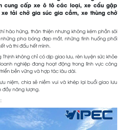
ên cung cấp xe ô tô các loại, xe cẩu gập
 xe tải chở gia súc gia cầm, xe thùng chở
 khí hào hứng, thân thiện nhưng không kém phần sôi
 những pha bóng đẹp mắt, những tình huống phối
ết và thi đấu hết mình.
Thịnh không chỉ có dịp giao lưu, rèn luyện sức khỏe
doanh nghiệp đang hoạt động trong lĩnh vực công
triển bền vững và hợp tác lâu dài.
u niệm, chia sẻ niềm vui và khép lại buổi giao lưu
àn đầy năng lượng.
: