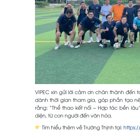
VIPEC xin gửi lời cảm ơn chân thành đến 
dành thời gian tham gia, góp phần tạo nê
rằng: “Thể thao kết nối – Hợp tác bền lâu
diện, từ con người đến văn hóa.
Tìm hiểu thêm về Trường Thịnh tại:
https: