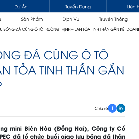
Dự Án
Tuyển Dụng
Liên 
ủ
Sản Phẩm
Dịch Vụ
Truyền Thông
ƯU BÓNG ĐÁ CÙNG Ô TÔ TRƯỜNG THỊNH – LAN TỎA TINH THẦN GẮN KẾT DOAN
BÓNG ĐÁ CÙNG Ô TÔ
HƯƠNG MẠI & CHUYÊN DỤNG
NÂNG HẠ
AN TỎA TINH THẦN GẮN
A
 kéo / Đầu kéo gắn cẩu
Cẩu tự hành 1 cabin
P
/ Tải gắn cẩu
Cẩu tự hành 2 cabin
n
Cẩu đa địa hình
ng nâng người
Cẩu bánh xích
Cẩu thước
Chia sẻ
Cẩu gập
óng mini Biên Hòa (Đồng Nai), Công ty Cổ
ÙNG
DẦU, NHỚT, MỠ
PEC đã tổ chức buổi giao lưu bóng đá thân