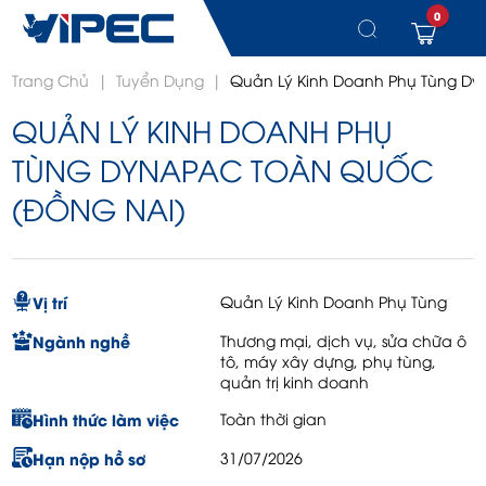
0
Chuyển
Trang Chủ
|
Tuyển Dụng
|
Quản Lý Kinh Doanh Phụ Tùng Dy
đến
nội
QUẢN LÝ KINH DOANH PHỤ
dung
TÙNG DYNAPAC TOÀN QUỐC
(ĐỒNG NAI)
Vị trí
Quản Lý Kinh Doanh Phụ Tùng
Ngành nghề
Thương mại, dịch vụ, sửa chữa ô
tô, máy xây dựng, phụ tùng,
quản trị kinh doanh
Hình thức làm việc
Toàn thời gian
Hạn nộp hồ sơ
31/07/2026