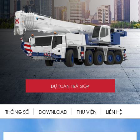
DỰ TOÁN TRẢ GÓP
THÔNG SỐ
DOWNLOAD
THƯ VIỆN
LIÊN HỆ