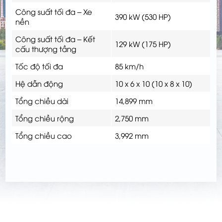
Công suất tối đa – Xe
390 kW (530 HP)
nền
Công suất tối đa – Kết
129 kW (175 HP)
cấu thượng tầng
Tốc độ tối đa
85 km/h
Hệ dẫn động
10 x 6 x 10 (10 x 8 x 10)
Tổng chiều dài
14,899 mm
Tổng chiều rộng
2,750 mm
Tổng chiều cao
3,992 mm