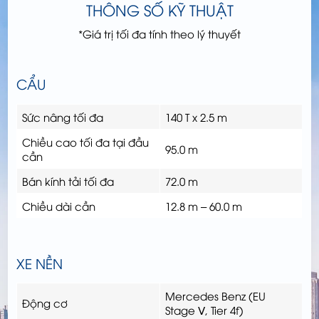
THÔNG SỐ KỸ THUẬT
*Giá trị tối đa tính theo lý thuyết
CẨU
Sức nâng tối đa
140 T x 2.5 m
Chiều cao tối đa tại đầu
95.0 m
cần
Bán kính tải tối đa
72.0 m
Chiều dài cần
12.8 m – 60.0 m
XE NỀN
Mercedes Benz (EU
Động cơ
Stage Ⅴ, Tier 4f)