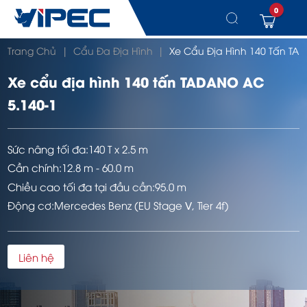
0
Chuyển
Trang Chủ
|
Cẩu Đa Địa Hình
|
Xe Cẩu Địa Hình 140 Tấn TA
đến
nội
dung
Xe cẩu địa hình 140 tấn TADANO AC
5.140-1
Sức nâng tối đa:
140 T x 2.5 m
Cần chính:
12.8 m - 60.0 m
Chiều cao tối đa tại đầu cần:
95.0 m
Động cơ:
Mercedes Benz (EU Stage Ⅴ, Tier 4f)
Liên hệ