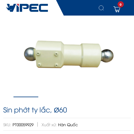
0
Chuyển
đến
nội
dung
Sin phớt ty lắc, Ø60
SKU:
PT00059929
Xuất xứ:
Hàn Quốc