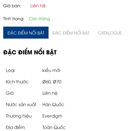
Liên hệ
Giá bán:
Tình trạng:
Còn Hàng
ĐẶC ĐIỂM NỔI BẬT
ĐẶC ĐIỂM NỔI BẬT
CATALOGUE
ĐẶC ĐIỂM NỔI BẬT
Loại
kiểu mới
Kích thước
Ø60, Ø70
Giá
Liên hệ
Nước sản xuất
Hàn Quốc
Thương hiệu
Everdigm
Địa điểm
Toàn Quốc