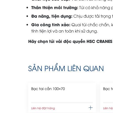
Thân thiện môi trường:
Túi có khả năng p
Đa năng, tiện dụng:
Chịu được tải trọng
Gia công tinh xảo:
Quai túi chắc chắn, 
tính tiện lợi và an toàn khi sử dụng.
Hãy chọn túi vải độc quyền HSC CRANES 
SẢN PHẨM LIÊN QUAN
Bạc tai cần 100×70
Bạc t
Liên hệ đặt hàng
Liên h