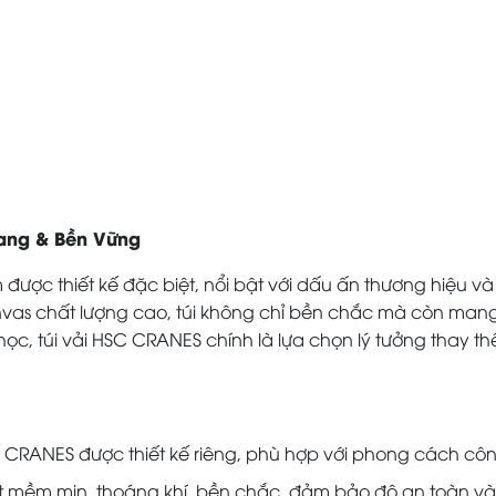
rang & Bền Vững
ược thiết kế đặc biệt, nổi bật với dấu ấn thương hiệu và 
anvas chất lượng cao, túi không chỉ bền chắc mà còn mang
ọc, túi vải HSC CRANES chính là lựa chọn lý tưởng thay thế
C CRANES được thiết kế riêng, phù hợp với phong cách cô
 mềm mịn, thoáng khí, bền chắc, đảm bảo độ an toàn và t