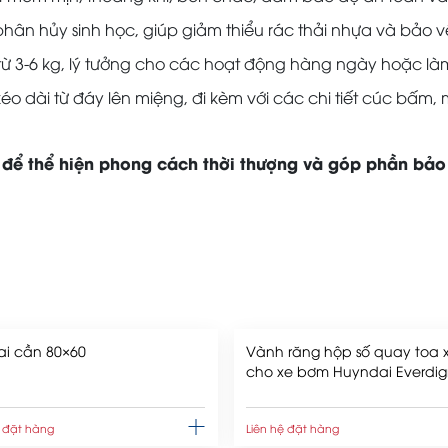
hân hủy sinh học, giúp giảm thiểu rác thải nhựa và bảo v
 từ 3-6 kg, lý tưởng cho các hoạt động hàng ngày hoặc là
kéo dài từ đáy lên miệng, đi kèm với các chi tiết cúc b
để thể hiện phong cách thời thượng và góp phần bảo
ai cần 80×60
Vành răng hộp số quay toa 
cho xe bơm Huyndai Everdi
trên 40m
ệ đặt hàng
Liên hệ đặt hàng