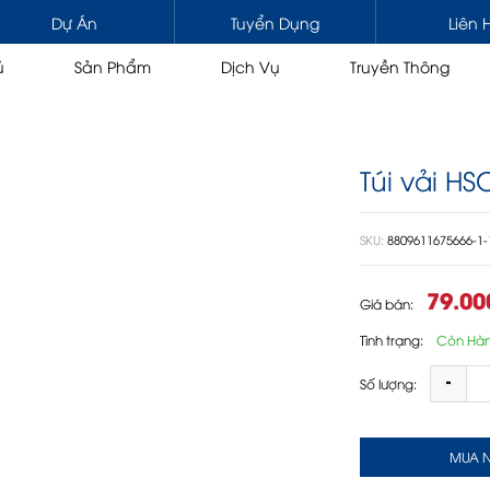
Dự Án
Tuyển Dụng
Liên 
ủ
Sản Phẩm
Dịch Vụ
Truyền Thông
Túi vải 
HƯƠNG MẠI & CHUYÊN DỤNG
NÂNG HẠ
SKU:
8809611675666-1-
 kéo / Đầu kéo gắn cẩu
Cẩu tự hành 1 cabin
A
/ Tải gắn cẩu
Cẩu tự hành 2 cabin
79.0
Giá bán:
n
Cẩu đa địa hình
ng nâng người
Cẩu bánh xích
Tình trạng:
Còn Hà
Cẩu thước
Số lượng:
Cẩu gập
ÙNG
DẦU, NHỚT, MỠ
MUA 