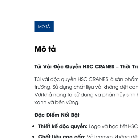
MÔ TẢ
Mô tả
Túi Vải Độc Quyền HSC CRANES – Thời T
Túi vải độc quyền HSC CRANES là sản phẩm đ
trường. Sử dụng chất liệu vải không dệt c
Với khả năng tái sử dụng và phân hủy sinh h
xanh và bền vững.
Đặc Điểm Nổi Bật
Thiết kế độc quyền:
Logo và họa tiết HS
Chất liệu cao cấp:
Vải canvas không dệt