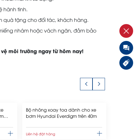
ệ hành tinh.
m quà tặng cho đối tác, khách hàng.
ấm, miếng nhám hoặc vách ngăn, đảm bảo
 vệ môi trường ngay từ hôm nay!
xe
Bộ nhông xoay toa dành cho xe
gm
bơm Hyundai Everdigm trên 40m
Liên hệ đặt hàng
Liên hệ đặt h