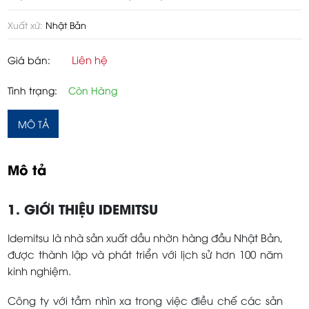
Xuất xứ:
Nhật Bản
Liên hệ
Giá bán:
Tình trạng:
Còn Hàng
MÔ TẢ
Mô tả
1. GIỚI THIỆU IDEMITSU
Idemitsu là nhà sản xuất dầu nhờn hàng đầu Nhật Bản,
được thành lập và phát triển với lịch sử hơn 100 năm
kinh nghiệm.
Công ty với tầm nhìn xa trong việc điều chế các sản