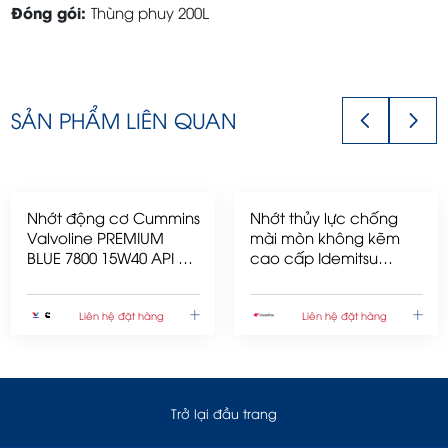
Đóng gói:
Thùng phuy 200L
SẢN PHẨM LIÊN QUAN
Nhớt động cơ Cummins
Nhớt thủy lực chống
Valvoline PREMIUM
mài mòn không kẽm
BLUE 7800 15W40 API CI-
cao cấp Idemitsu
4-875714 18L/thùng
Daphne Super Hydro
68A 200l/phuy
Liên hệ đặt hàng
Liên hệ đặt hàng
Trở lại đầu trang