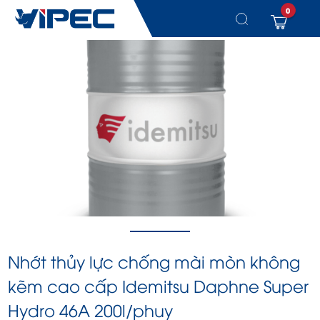
0
Chuyển
đến
nội
dung
Nhớt thủy lực chống mài mòn không
kẽm cao cấp Idemitsu Daphne Super
Hydro 46A 200l/phuy