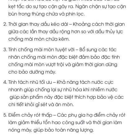
kẹt tắc do sự tạo cặn gây ra. Ngăn chặn sự tạo cặn
bùn trong thùng chứa và phin lọc.
Thời gian thay dầu kéo dài – Khoảng cách thời gian
giữa các lần thay dầu rộng hơn so với dầu thủy lực
chống mài mòn chứa kẽm.
Tính chống mài mòn tuyệt vời – Bổ sung các tác
nhân chống mài mòn đặc biệt đảm bảo đặc tính
chống mài mòn vượt trội và giảm thời gian dừng
cho bảo dưỡng máy.
Tính tách nhũ tối ưu – Khả năng tách nước cực
nhanh giúp chống lại sự nhũ hóa khi nhiễm nước
giúp sản phẩm này đặc biệt thích hợp bảo vệ các
chi tiết khỏi gỉ sét và ăn mòn.
Điểm chảy rót thấp – Các phụ gia hạ điểm chảy rót
làm giảm thiểu tổn hao công suất và thời gian làm
nóng máy, giúp bảo toàn năng lượng.