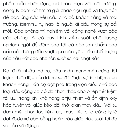
phẩm dầu nhờn động cơ thân thiện với môi trường,
công ty cam kết tìm ra giải pháp hiệu quả và thực tiễn
để đáp ứng các yêu cầu cho cả khách hàng và môi
trường. Idemitsu tự hào là người đi đầu trong sự đổi
mới. Các phòng thí nghiệm với công nghệ vượt bậc
của chúng tôi có quy trình kiểm soát chất lượng
nghiệm ngặt để đảm bảo tất cả các sản phẩm cao
cấp của hãng đều vượt qua các yêu cầu chất lượng
của hầu hết các nhà sản xuất xe hơi Nhật Bản.
Đã từ rất nhiều thế hệ, dầu nhờn mạnh mẽ nhưng tiết
kiệm nhiên liệu của Idemitsu đã được sự tín nhiệm của
khách hàng. Tiến bộ đột phá trong việc điều chế các
loại dầu động cơ có độ nhờn thấp cho phép tiết kiệm
tối ưu, trong khi khả năng chịu nhiệt và ổn định oxy
hóa tuyệt vời giúp kéo dài thời gian thay dầu. Với sự
đam mê, chọn lọc liên tục, mục tiêu của công ty là
đạt được sự cân bằng hoàn hảo giữa hiệu suất tối đa
và bảo vệ động cơ.