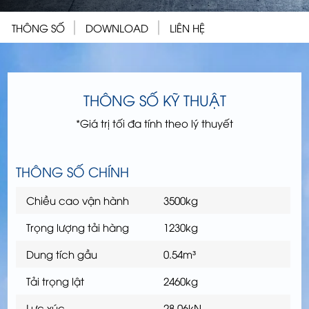
THÔNG SỐ
DOWNLOAD
LIÊN HỆ
THÔNG SỐ KỸ THUẬT
*Giá trị tối đa tính theo lý thuyết
THÔNG SỐ CHÍNH
Chiều cao vận hành
3500kg
Trọng lượng tải hàng
1230kg
Dung tích gầu
0.54m³
Tải trọng lật
2460kg
Lực xúc
28.06kN