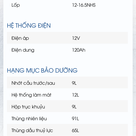
Lốp
12-16.5NHS
HỆ THỐNG ĐIỆN
Điện áp
12V
Điện dung
120Ah
HẠNG MỤC BẢO DƯỠNG
Nhớt cầu trước/sau
9L
Hệ thống làm mát
12L
Hộp trục khuỷu
9L
Thùng nhiên liệu
91L
Thùng dầu thuỷ lực
65L