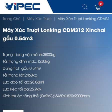
0
Chuyển
Trang Chủ
|
Máy Xúc Trượt
|
Máy Xúc Trượt Lonking CDM312
đến
nội
dung
Máy Xúc Trượt Lonking CDM312 Xinchai
gầu 0.54m3
Trọng lượng vận hành:
3500kg
Tải trọng định mức:
1230kg
Dung tích gầu:
0.54m³
Tải trọng lật:
2460kg
Lực đào tối đa:
28.06kN
Lực kéo tối đa:
25.9kN
Kích thước tổng thể (DxRxC):
3460x1820x2000mm