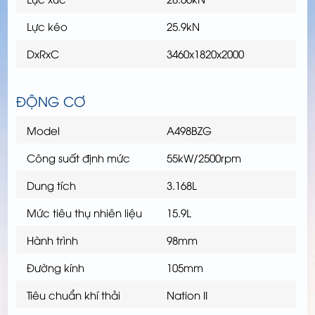
Lực kéo
25.9kN
DxRxC
3460x1820x2000
ĐỘNG CƠ
Model
A498BZG
Công suất định mức
55kW/2500rpm
Dung tích
3.168L
Mức tiêu thụ nhiên liệu
15.9L
Hành trình
98mm
Đường kính
105mm
Tiêu chuẩn khí thải
Nation II