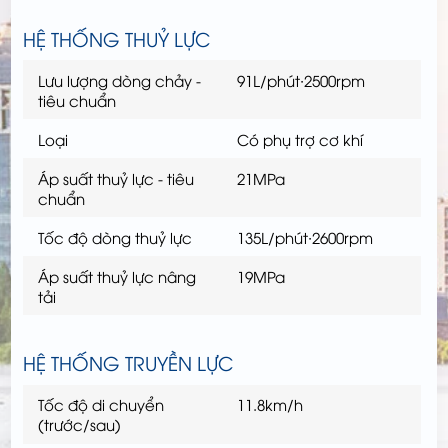
HỆ THỐNG THUỶ LỰC
Lưu lượng dòng chảy -
91L/phút∙2500rpm
tiêu chuẩn
Loại
Có phụ trợ cơ khí
Áp suất thuỷ lực - tiêu
21MPa
chuẩn
Tốc độ dòng thuỷ lực
135L/phút∙2600rpm
Áp suất thuỷ lực nâng
19MPa
tải
HỆ THỐNG TRUYỀN LỰC
Tốc độ di chuyển
11.8km/h
(trước/sau)