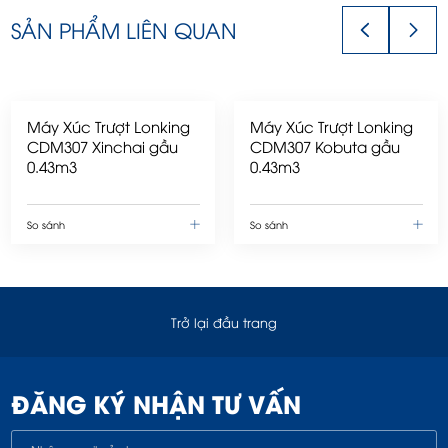
SẢN PHẨM LIÊN QUAN
Máy Xúc Trượt Lonking
Máy Xúc Trượt Lonking
CDM307 Xinchai gầu
CDM307 Kobuta gầu
0.43m3
0.43m3
So sánh
So sánh
Trở lại đầu trang
ĐĂNG KÝ NHẬN TƯ VẤN