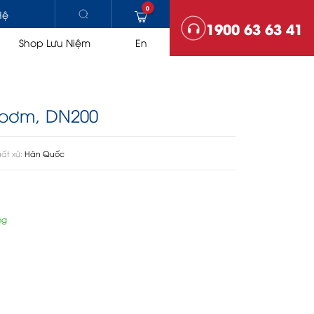
0
Hệ
1900 63 63 41
Shop Lưu Niệm
En
 bơm, DN200
HẠ TẦNG
ất xứ:
Hàn Quốc
Trạm trộn bê tông nhựa
Lu
ệ
Máy rải
ng
SO SÁNH