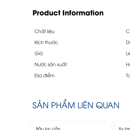
Product Information
Chất liệu
C
Kích thước
D
Giá
Li
Nước sản xuất
Hà
Địa điểm
T
SẢN PHẨM LIÊN QUAN
Bầu lọc cần
Xy la