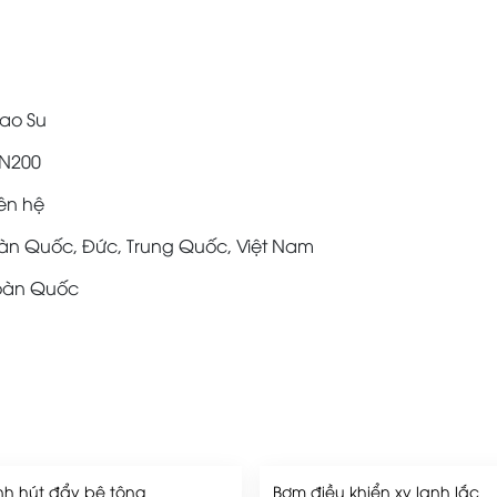
ao Su
N200
ên hệ
n Quốc, Đức, Trung Quốc, Việt Nam
oàn Quốc
nh hút đẩy bê tông
Bơm điều khiển xy lanh lắc