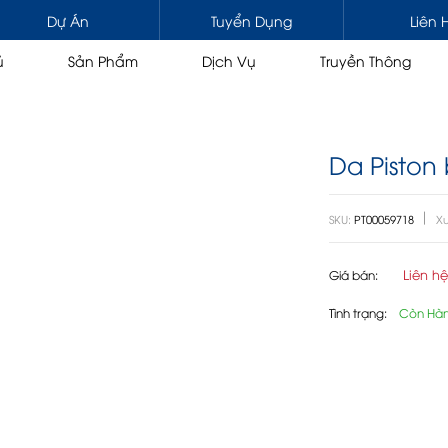
Dự Án
Tuyển Dụng
Liên 
ủ
Sản Phẩm
Dịch Vụ
Truyền Thông
Da Piston
HƯƠNG MẠI & CHUYÊN DỤNG
NÂNG HẠ
SKU:
PT00059718
Xu
 kéo / Đầu kéo gắn cẩu
Cẩu tự hành 1 cabin
A
/ Tải gắn cẩu
Cẩu tự hành 2 cabin
Liên h
Giá bán:
n
Cẩu đa địa hình
ng nâng người
Cẩu bánh xích
Tình trạng:
Còn Hà
Cẩu thước
Cẩu gập
ÙNG
DẦU, NHỚT, MỠ