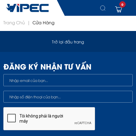
0
Chuyển
Trang Chủ
|
Cửa Hàng
đến
nội
dung
Trở lại đầu trang
ĐĂNG KÝ NHẬN TƯ VẤN