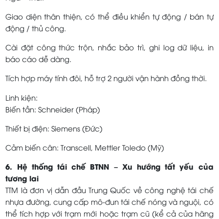
Giao diện thân thiện, có thể điều khiển tự động / bán tự
động / thủ công.
Cài đặt công thức trộn, nhắc bảo trì, ghi log dữ liệu, in
báo cáo dễ dàng.
Tích hợp máy tính đôi, hỗ trợ 2 người vận hành đồng thời.
Linh kiện:
Biến tần: Schneider (Pháp)
Thiết bị điện: Siemens (Đức)
Cảm biến cân: Transcell, Mettler Toledo (Mỹ)
6. Hệ thống tái chế BTNN – Xu hướng tất yếu của
tương lai
TTM là đơn vị dẫn đầu Trung Quốc về công nghệ tái chế
nhựa đường, cung cấp mô-đun tái chế nóng và nguội, có
thể tích hợp với trạm mới hoặc trạm cũ (kể cả của hãng