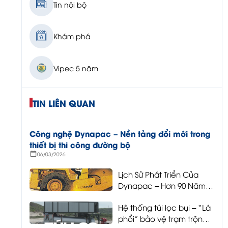
Tin nội bộ
Khám phá
Vipec 5 năm
TIN LIÊN QUAN
Công nghệ Dynapac – Nền tảng đổi mới trong
thiết bị thi công đường bộ
06/03/2026
Lịch Sử Phát Triển Của
Dynapac – Hơn 90 Năm
Tiên Phong Công Nghệ
Hệ thống túi lọc bụi – “Lá
Thi Công Đường Bộ
phổi” bảo vệ trạm trộn