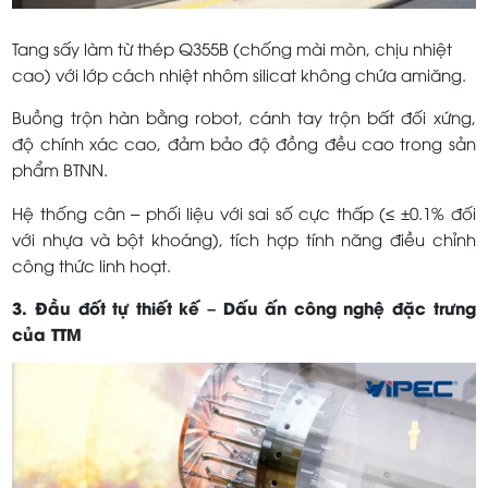
Tang sấy làm từ thép Q355B (chống mài mòn, chịu nhiệt
cao) với lớp cách nhiệt nhôm silicat không chứa amiăng.
Buồng trộn hàn bằng robot, cánh tay trộn bất đối xứng,
độ chính xác cao, đảm bảo độ đồng đều cao trong sản
phẩm BTNN.
Hệ thống cân – phối liệu với sai số cực thấp (≤ ±0.1% đối
với nhựa và bột khoáng), tích hợp tính năng điều chỉnh
công thức linh hoạt.
3. Đầu đốt tự thiết kế – Dấu ấn công nghệ đặc trưng
của TTM