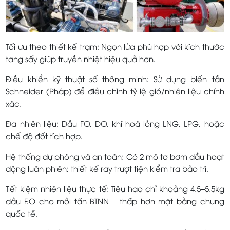
Tối ưu theo thiết kế trạm: Ngọn lửa phù hợp với kích thước
tang sấy giúp truyền nhiệt hiệu quả hơn.
Điều khiển kỹ thuật số thông minh: Sử dụng biến tần
Schneider (Pháp) để điều chỉnh tỷ lệ gió/nhiên liệu chính
xác.
Đa nhiên liệu: Dầu FO, DO, khí hoá lỏng LNG, LPG, hoặc
chế độ đốt tích hợp.
Hệ thống dự phòng và an toàn: Có 2 mô tơ bơm dầu hoạt
động luân phiên; thiết kế ray trượt tiện kiểm tra bảo trì.
Tiết kiệm nhiên liệu thực tế: Tiêu hao chỉ khoảng 4.5–5.5kg
dầu F.O cho mỗi tấn BTNN – thấp hơn mặt bằng chung
quốc tế.