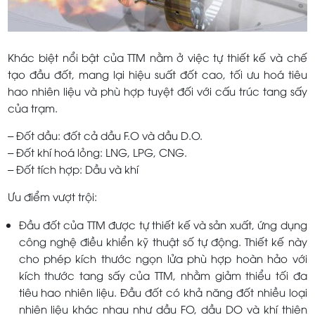
Khác biệt nổi bật của TTM nằm ở việc tự thiết kế và chế
tạo đầu đốt, mang lại hiệu suất đốt cao, tối ưu hoá tiêu
hao nhiên liệu và phù hợp tuyệt đối với cấu trúc tang sấy
của trạm.
– Đốt dầu: đốt cả dầu F.O và dầu D.O.
– Đốt khí hoá lỏng: LNG, LPG, CNG.
– Đốt tích hợp: Dầu và khí
Ưu điểm vượt trội:
Đầu đốt của TTM được tự thiết kế và sản xuất, ứng dụng
công nghệ điều khiển kỹ thuật số tự động. Thiết kế này
cho phép kích thước ngọn lửa phù hợp hoàn hảo với
kích thước tang sấy của TTM, nhằm giảm thiểu tối đa
tiêu hao nhiên liệu. Đầu đốt có khả năng đốt nhiều loại
nhiên liệu khác nhau như dầu FO, dầu DO và khí thiên