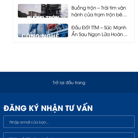
và môi trường
Buồng trộn – Trái tim vận
hành của trạm trộn bê
tông nhựa
Đầu Đốt TTM – Sức Mạnh
Ẩn Sau Ngọn Lửa Hoàn
Hảo
Trở lại đầu trang
ĐĂNG KÝ NHẬN TƯ VẤN