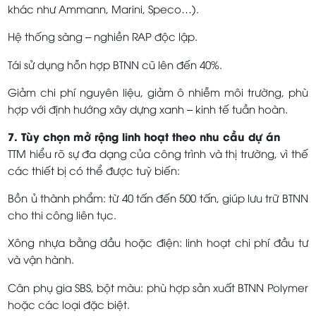
khác như Ammann, Marini, Speco…).
Hệ thống sàng – nghiền RAP độc lập.
Tái sử dụng hỗn hợp BTNN cũ lên đến 40%.
Giảm chi phí nguyên liệu, giảm ô nhiễm môi trường, phù
hợp với định hướng xây dựng xanh – kinh tế tuần hoàn.
7. Tùy chọn mở rộng linh hoạt theo nhu cầu dự án
TTM hiểu rõ sự đa dạng của công trình và thị trường, vì thế
các thiết bị có thể được tuỳ biến:
Bồn ủ thành phẩm: từ 40 tấn đến 500 tấn, giúp lưu trữ BTNN
cho thi công liên tục.
Xông nhựa bằng dầu hoặc điện: linh hoạt chi phí đầu tư
và vận hành.
Cân phụ gia SBS, bột màu: phù hợp sản xuất BTNN Polymer
hoặc các loại đặc biệt.