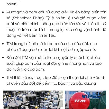
nhiên.
Quạt gió và bơm dầu sử dụng điều khiển bằng biến tần
số (Schneider, Pháp). Tỷ lệ nhiên liệu và gió được kiểm
soát và điều chỉnh thông qua biến tần số, với hiển thị kỹ
thuật số trên màn hình, mang lại khả năng vận hành dễ
dàng và tiết kiệm nhiên liệu.
TTM trang bị 2 bộ mô tơ bơm dầu cho đầu đốt, cho
phép sử dụng bơm còn lại khi một bơm gặp sự cố.
Đầu đốt TTM vận hành theo nguyên lý chênh lệch áp
suất, giúp bơm dầu hoạt động nhẹ nhàng hơn và kéo
dài tuổi thọ của bơm.
TTM thiết kế ray trượt, tạo điều kiện thuận lợi cho việc di
chuyển đầu đốt để kiểm tra, bảo trì và bảo dưỡng