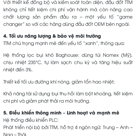
Với thiết kế đồng bộ và kiểm soát toàn diện, đầu đốt TTM
không chỉ tiết kiệm chi phí vận hành mà còn nâng cao
chất lượng sản phẩm đầu ra – một yếu tố “game
changer” so với các hãng dùng đầu đốt OEM bên ngoài.
4. Tối ưu năng lượng & bảo vệ môi trường
TTM chú trọng mạnh mẽ đến yếu tố “xanh”, thông qua:
Hệ thống lọc bụi khô Baghouse: dùng túi Nomex (Mỹ),
chịu nhiệt 235°C, tự làm sạch chu kỳ và tăng hiệu suất
nhiệt đến 3%.
Thiết kế tối ưu đường khí nóng, giảm tổn hao nhiệt;
Khả năng tái sử dụng bụi thu hồi làm bột khoáng, tiết kiệm
chi phí và giảm phát thải ra môi trường.
5. Điều khiển thông minh – Linh hoạt và mạnh mẽ
Hệ thống điều khiển PLC:
Phát triển nội bộ bởi TTM, hỗ trợ 4 ngôn ngữ: Trung – Anh –
Nga – Thái.