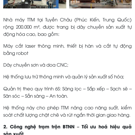
Nhà máy TTM tại Tuyền Châu (Phúc Kiến, Trung Quốc)
rộng 200.000 m², được trang bị dây chuyền sản xuất tự
động hóa cao, bao gồm:
Máy cắt laser thông minh, thiết bị hàn và cắt tự động
bằng robot
Dây chuyền sơn và doa CNC;
Hệ thống lưu trữ thông minh và quản lý sản xuất số hóa;
Quản trị theo quy trình 6S: Sàng lọc – Sắp xếp – Sạch sẽ –
Săn sóc – Sẵn sàng – An toàn.
Hệ thống này cho phép TTM nâng cao năng suất, kiểm
soát chất lượng chặt chẽ và rút ngắn thời gian giao hàng.
2. Công nghệ trạm trộn BTNN – Tối ưu hoá hiệu quả
sản xuất