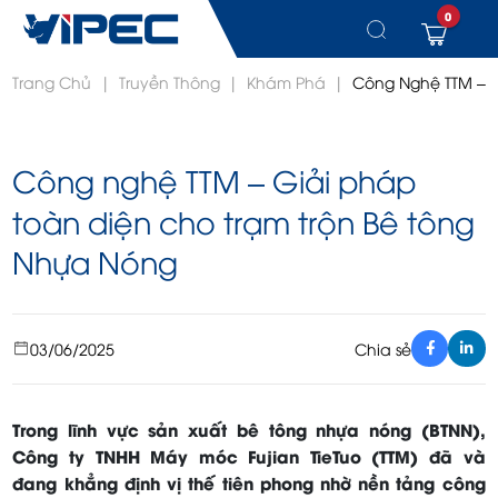
0
Chuyển
Trang Chủ
|
Truyền Thông
|
Khám Phá
|
Công Nghệ TTM – G
đến
nội
dung
Công nghệ TTM – Giải pháp
toàn diện cho trạm trộn Bê tông
Nhựa Nóng
03/06/2025
Chia sẻ
Trong lĩnh vực sản xuất bê tông nhựa nóng (BTNN),
Công ty TNHH Máy móc Fujian TieTuo (TTM) đã và
đang khẳng định vị thế tiên phong nhờ nền tảng công