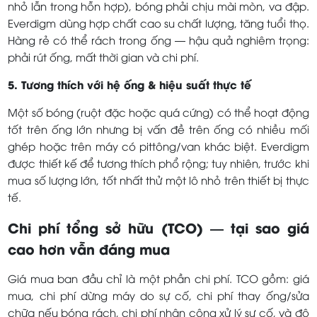
nhỏ lẫn trong hỗn hợp), bóng phải chịu mài mòn, va đập.
Everdigm dùng hợp chất cao su chất lượng, tăng tuổi thọ.
Hàng rẻ có thể rách trong ống — hậu quả nghiêm trọng:
phải rút ống, mất thời gian và chi phí.
5. Tương thích với hệ ống & hiệu suất thực tế
Một số bóng (ruột đặc hoặc quá cứng) có thể hoạt động
tốt trên ống lớn nhưng bị vấn đề trên ống có nhiều mối
ghép hoặc trên máy có pittông/van khác biệt. Everdigm
được thiết kế để tương thích phổ rộng; tuy nhiên, trước khi
mua số lượng lớn, tốt nhất thử một lô nhỏ trên thiết bị thực
tế.
Chi phí tổng sở hữu (TCO) — tại sao giá
cao hơn vẫn đáng mua
Giá mua ban đầu chỉ là một phần chi phí. TCO gồm: giá
mua, chi phí dừng máy do sự cố, chi phí thay ống/sửa
chữa nếu bóng rách, chi phí nhân công xử lý sự cố, và độ