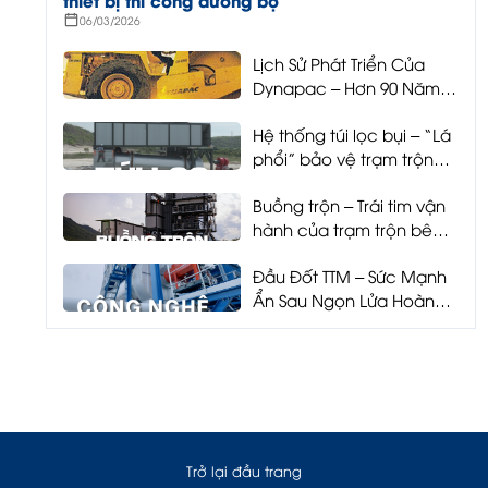
06/03/2026
Lịch Sử Phát Triển Của
Dynapac – Hơn 90 Năm
Tiên Phong Công Nghệ
Hệ thống túi lọc bụi – “Lá
Thi Công Đường Bộ
phổi” bảo vệ trạm trộn
và môi trường
Buồng trộn – Trái tim vận
hành của trạm trộn bê
tông nhựa
Đầu Đốt TTM – Sức Mạnh
Ẩn Sau Ngọn Lửa Hoàn
Hảo
Trở lại đầu trang