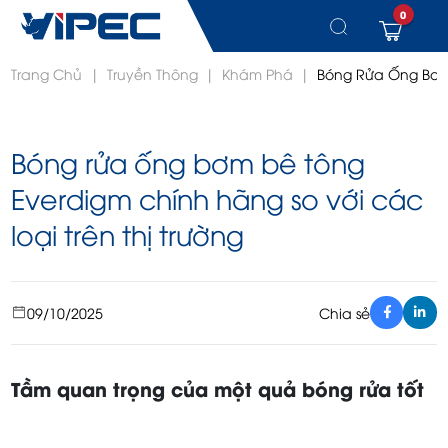
0
Chuyển
Trang Chủ
|
Truyền Thông
|
Khám Phá
|
Bóng Rửa Ống Bơm 
đến
nội
dung
Bóng rửa ống bơm bê tông
Everdigm chính hãng so với các
loại trên thị trường
09/10/2025
Chia sẻ
Tầm quan trọng của một quả bóng rửa tốt