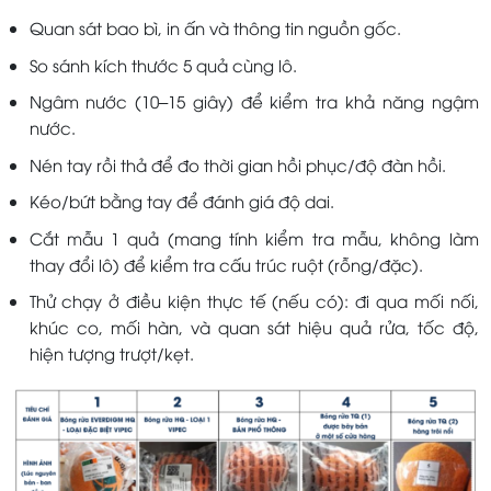
Quan sát bao bì, in ấn và thông tin nguồn gốc.
So sánh kích thước 5 quả cùng lô.
Ngâm nước (10–15 giây) để kiểm tra khả năng ngậm
nước.
Nén tay rồi thả để đo thời gian hồi phục/độ đàn hồi.
Kéo/bứt bằng tay để đánh giá độ dai.
Cắt mẫu 1 quả (mang tính kiểm tra mẫu, không làm
thay đổi lô) để kiểm tra cấu trúc ruột (rỗng/đặc).
Thử chạy ở điều kiện thực tế (nếu có): đi qua mối nối,
khúc co, mối hàn, và quan sát hiệu quả rửa, tốc độ,
hiện tượng trượt/kẹt.