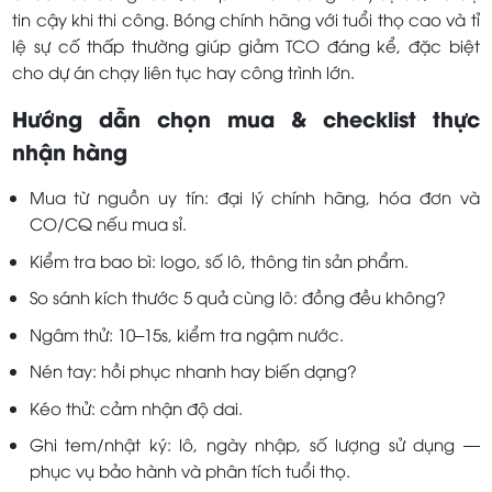
tin cậy khi thi công. Bóng chính hãng với tuổi thọ cao và tỉ
lệ sự cố thấp thường giúp giảm TCO đáng kể, đặc biệt
cho dự án chạy liên tục hay công trình lớn.
Hướng dẫn chọn mua & checklist thực
nhận hàng
Mua từ nguồn uy tín: đại lý chính hãng, hóa đơn và
CO/CQ nếu mua sỉ.
Kiểm tra bao bì: logo, số lô, thông tin sản phẩm.
So sánh kích thước 5 quả cùng lô: đồng đều không?
Ngâm thử: 10–15s, kiểm tra ngậm nước.
Nén tay: hồi phục nhanh hay biến dạng?
Kéo thử: cảm nhận độ dai.
Ghi tem/nhật ký: lô, ngày nhập, số lượng sử dụng —
phục vụ bảo hành và phân tích tuổi thọ.