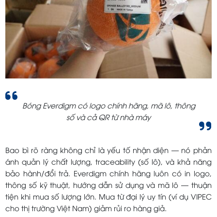
Bóng Everdigm có logo chính hãng, mã lô, thông
số và cả QR từ nhà máy
Bao bì rõ ràng không chỉ là yếu tố nhận diện — nó phản
ánh quản lý chất lượng, traceability (số lô), và khả năng
bảo hành/đổi trả. Everdigm chính hãng luôn có in logo,
thông số kỹ thuật, hướng dẫn sử dụng và mã lô — thuận
tiện khi mua số lượng lớn. Mua từ đại lý uy tín (ví dụ VIPEC
cho thị trường Việt Nam) giảm rủi ro hàng giả.