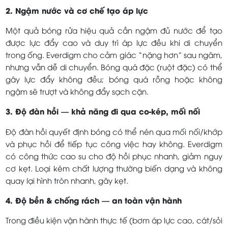
2. Ngậm nước và cơ chế tạo áp lực
Một quả bóng rửa hiệu quả cần ngậm đủ nước để tạo
được lực đẩy cao và duy trì áp lực đều khi di chuyển
trong ống. Everdigm cho cảm giác “nặng hơn” sau ngâm,
nhưng vẫn dễ di chuyển. Bóng quá đặc (ruột đặc) có thể
gây lực đẩy không đều; bóng quá rỗng hoặc không
ngậm sẽ trượt và không đẩy sạch cặn.
3. Độ đàn hồi — khả năng đi qua co-kép, mối nối
Độ đàn hồi quyết định bóng có thể nén qua mối nối/khớp
và phục hồi để tiếp tục công việc hay không. Everdigm
có công thức cao su cho độ hồi phục nhanh, giảm nguy
cơ kẹt. Loại kém chất lượng thường biến dạng và không
quay lại hình tròn nhanh, gây kẹt.
4. Độ bền & chống rách — an toàn vận hành
Trong điều kiện vận hành thực tế (bơm áp lực cao, cát/sỏi