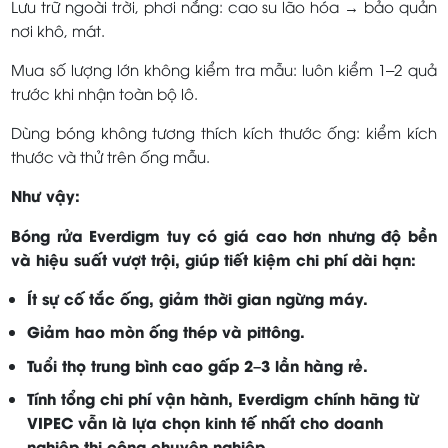
Lưu trữ ngoài trời, phơi nắng: cao su lão hóa → bảo quản
nơi khô, mát.
Mua số lượng lớn không kiểm tra mẫu: luôn kiểm 1–2 quả
trước khi nhận toàn bộ lô.
Dùng bóng không tương thích kích thước ống: kiểm kích
thước và thử trên ống mẫu.
Như vậy:
Bóng rửa Everdigm tuy có giá cao hơn nhưng độ bền
và hiệu suất vượt trội, giúp tiết kiệm chi phí dài hạn:
Ít sự cố tắc ống, giảm thời gian ngừng máy.
Giảm hao mòn ống thép và pittông.
Tuổi thọ trung bình cao gấp 2–3 lần hàng rẻ.
Tính tổng chi phí vận hành, Everdigm chính hãng từ
VIPEC vẫn là lựa chọn kinh tế nhất cho doanh
nghiệp thi công chuyên nghiệp.