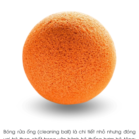
Bóng rửa ống (cleaning ball) là chi tiết nhỏ nhưng đóng
vai trò then chốt trong vận hành hệ thống bơm bê tông: