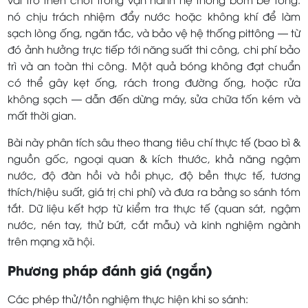
nó chịu trách nhiệm đẩy nước hoặc không khí để làm
sạch lòng ống, ngăn tắc, và bảo vệ hệ thống pittông — từ
đó ảnh hưởng trực tiếp tới năng suất thi công, chi phí bảo
trì và an toàn thi công. Một quả bóng không đạt chuẩn
có thể gây kẹt ống, rách trong đường ống, hoặc rửa
không sạch — dẫn đến dừng máy, sửa chữa tốn kém và
mất thời gian.
Bài này phân tích sâu theo thang tiêu chí thực tế (bao bì &
nguồn gốc, ngoại quan & kích thước, khả năng ngậm
nước, độ đàn hồi và hồi phục, độ bền thực tế, tương
thích/hiệu suất, giá trị chi phí) và đưa ra bảng so sánh tóm
tắt. Dữ liệu kết hợp từ kiểm tra thực tế (quan sát, ngậm
nước, nén tay, thử bứt, cắt mẫu) và kinh nghiệm ngành
trên mạng xã hội.
Phương pháp đánh giá (ngắn)
Các phép thử/tồn nghiệm thực hiện khi so sánh: