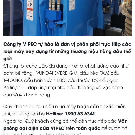
Công ty VIPEC tự hào là đơn vị phân phối trực tiếp các
loại máy xây dựng từ những thương hiệu hàng đầu thế
giới
Chúng tôi cung cấp đa dạng thiết bị chất lượng cao như:
bơm bê tông HYUNDAI EVERDIGM, đầu kéo FAW, cẩu
TADANO, cẩu bánh xích HSC, cẩu thước DY, cẩu gập
Palfinger… đáp ứng mọi nhu cầu thi công và vận hành
của Quý khách hàng.
Quý khách có nhu cầu mua máy hoặc cần tư vấn miễn
Hotline: 1900 63 6341
phí, vui lòng liên hệ
.
Văn
Ngoài ra, Quý khách cũng có thể đến trực tiếp các
phòng đại diện của VIPEC trên toàn quốc
để được hỗ
trợ và trải nghiệm sản phẩm thực tế.