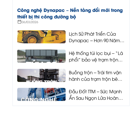
Công nghệ Dynapac – Nền tảng đổi mới trong
thiết bị thi công đường bộ
06/03/2026
Lịch Sử Phát Triển Của
Dynapac – Hơn 90 Năm
Tiên Phong Công Nghệ
Hệ thống túi lọc bụi – “Lá
Thi Công Đường Bộ
phổi” bảo vệ trạm trộn
và môi trường
Buồng trộn – Trái tim vận
hành của trạm trộn bê
tông nhựa
Đầu Đốt TTM – Sức Mạnh
Ẩn Sau Ngọn Lửa Hoàn
Hảo