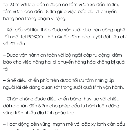
tại 2.0m với loại cần 6 đoạn có tầm vươn xa đến 16.3m,
tầm vươn cao đến 18.3m giúp việc bốc dỡ, di chuyển
hàng hóa trong phạm vi rộng.
– Kết cấu vật liệu thép được sản xuất dựa trên công nghệ
tốt nhất tại POSCO – Hàn Quốc đảm bảo tuyệt đối tiêu chí
về độ bền.
– Được vận hành an toàn với bộ ngắt cáp tự động, đảm
bảo cho việc nâng hạ, di chuyển hàng hóa không bị quá
tải.
– Ghế điều khiển phía trên được tối ưu tầm nhìn giúp
người lái dễ dàng quan sát trong suốt quá trình vận hành.
– Chân chống được điều khiển bằng thủy lực với chiều
dài ra chân đến 5.7m cho phép cẩu tự hành luôn đứng
vững trên nhiều địa hình phức tạp.
– Hoạt động bền vững, mạnh mẽ với cặp xy lanh cần cẩu