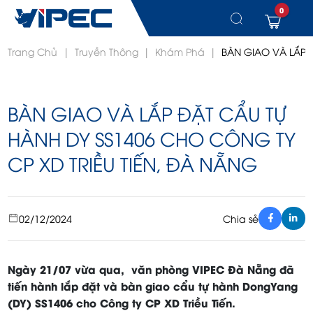
0
Chuyển
Trang Chủ
|
Truyền Thông
|
Khám Phá
|
BÀN GIAO VÀ LẮP 
đến
nội
dung
BÀN GIAO VÀ LẮP ĐẶT CẨU TỰ
HÀNH DY SS1406 CHO CÔNG TY
CP XD TRIỀU TIẾN, ĐÀ NẴNG
02/12/2024
Chia sẻ
Ngày 21/07 vừa qua, văn phòng VIPEC Đà Nẵng đã
tiến hành lắp đặt và bàn giao cẩu tự hành DongYang
(DY) SS1406 cho Công ty CP XD Triều Tiến.