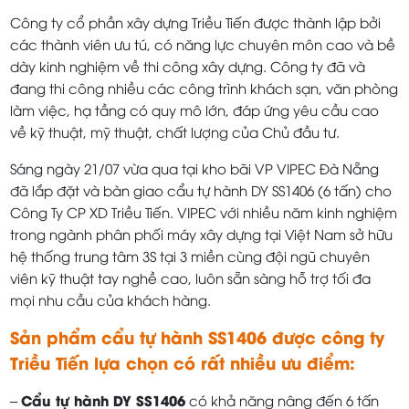
Công ty cổ phần xây dựng Triều Tiến được thành lập bởi
các thành viên ưu tú, có năng lực chuyên môn cao và bề
dày kinh nghiệm về thi công xây dựng. Công ty đã và
đang thi công nhiều các công trình khách sạn, văn phòng
làm việc, hạ tầng có quy mô lớn, đáp ứng yêu cầu cao
về kỹ thuật, mỹ thuật, chất lượng của Chủ đầu tư.
Sáng ngày 21/07 vừa qua tại kho bãi VP VIPEC Đà Nẵng
đã lắp đặt và bàn giao cẩu tự hành DY SS1406 (6 tấn) cho
Công Ty CP XD Triều Tiến. VIPEC với nhiều năm kinh nghiệm
trong ngành phân phối máy xây dựng tại Việt Nam sở hữu
hệ thống trung tâm 3S tại 3 miền cùng đội ngũ chuyên
viên kỹ thuật tay nghề cao, luôn sẵn sàng hỗ trợ tối đa
mọi nhu cầu của khách hàng.
Sản phẩm cẩu tự hành SS1406 được công ty
Triều Tiến lựa chọn có rất nhiều ưu điểm:
Cẩu tự hành DY SS1406
–
có khả năng nâng đến 6 tấn