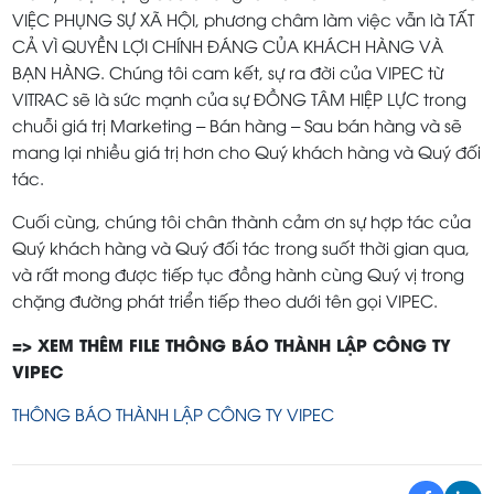
VIỆC PHỤNG SỰ XÃ HỘI, phương châm làm việc vẫn là TẤT
CẢ VÌ QUYỀN LỢI CHÍNH ĐÁNG CỦA KHÁCH HÀNG VÀ
BẠN HÀNG. Chúng tôi cam kết, sự ra đời của VIPEC từ
VITRAC sẽ là sức mạnh của sự ĐỒNG TÂM HIỆP LỰC trong
chuỗi giá trị Marketing – Bán hàng – Sau bán hàng và sẽ
mang lại nhiều giá trị hơn cho Quý khách hàng và Quý đối
tác.
Cuối cùng, chúng tôi chân thành cảm ơn sự hợp tác của
Quý khách hàng và Quý đối tác trong suốt thời gian qua,
và rất mong được tiếp tục đồng hành cùng Quý vị trong
chặng đường phát triển tiếp theo dưới tên gọi VIPEC.
=> XEM THÊM FILE THÔNG BÁO THÀNH LẬP CÔNG TY
VIPEC
THÔNG BÁO THÀNH LẬP CÔNG TY VIPEC