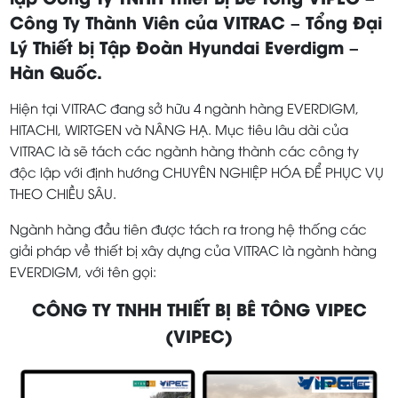
Công Ty Thành Viên của VITRAC – Tổng Đại
Lý Thiết bị Tập Đoàn Hyundai Everdigm –
Hàn Quốc.
Hiện tại VITRAC đang sở hữu 4 ngành hàng EVERDIGM,
HITACHI, WIRTGEN và NÂNG HẠ. Mục tiêu lâu dài của
VITRAC là sẽ tách các ngành hàng thành các công ty
độc lập với định hướng CHUYÊN NGHIỆP HÓA ĐỂ PHỤC VỤ
THEO CHIỀU SÂU.
Ngành hàng đầu tiên được tách ra trong hệ thống các
giải pháp về thiết bị xây dựng của VITRAC là ngành hàng
EVERDIGM, với tên gọi:
CÔNG TY TNHH THIẾT BỊ BÊ TÔNG VIPEC
(VIPEC)