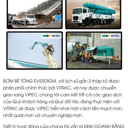
BƠM BÊ TÔNG EVERDIGM, với lịch sử gần 2 thập kỷ được
phân phối chính thức bởi VITRAC, và nay được chuyển
giao sang VIPEC, chúng tôi cam kết tất cả các giao dịch
của Quý khách hàng và Quý đối tác đang thực hiện với
VITRAC sẽ được VIPEC triển khai một cách liền mạch hơn,
nhất quán hơn và chuyên nghiệp hơn.
Triết lý hoạt động của chúng tôi vẫn là KINH DOANH BẰNG