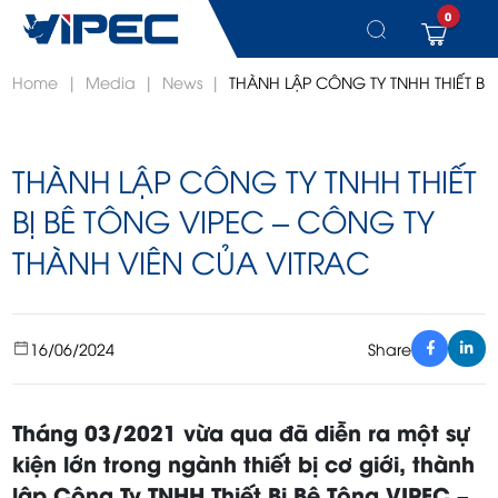
0
Skip
Home
|
Media
|
News
|
THÀNH LẬP CÔNG TY TNHH THIẾT BỊ
to
content
THÀNH LẬP CÔNG TY TNHH THIẾT
BỊ BÊ TÔNG VIPEC – CÔNG TY
THÀNH VIÊN CỦA VITRAC
16/06/2024
Share
Tháng 03/2021 vừa qua đã diễn ra một sự
kiện lớn trong ngành thiết bị cơ giới, thành
lập Công Ty TNHH Thiết Bị Bê Tông VIPEC –